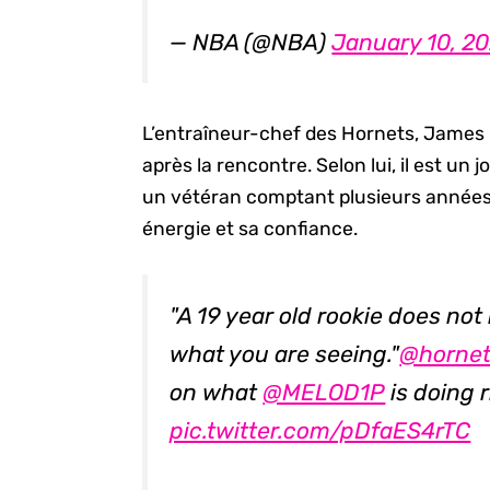
— NBA (@NBA)
January 10, 20
L’entraîneur-chef des Hornets, James B
après la rencontre. Selon lui, il est u
un vétéran comptant plusieurs années d
énergie et sa confiance.
"A 19 year old rookie does not l
what you are seeing."
@horne
on what
@MELOD1P
is doing 
pic.twitter.com/pDfaES4rTC