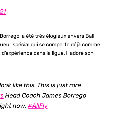
21
orrego, a été très élogieux envers Ball
n joueur spécial qui se comporte déjà comme
’expérience dans la ligue. Il adore son
ook like this. This is just rare
ts
Head Coach James Borrego
right now.
#AllFly