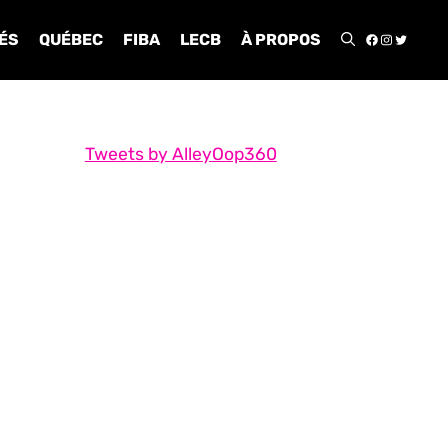
FACEBOO
INSTA
TWIT
ÉS
QUÉBEC
FIBA
LECB
À PROPOS
Tweets by AlleyOop360