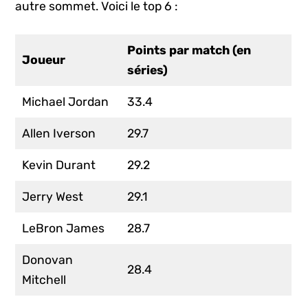
autre sommet. Voici le top 6 :
Points par match (en
Joueur
séries)
Michael Jordan
33.4
Allen Iverson
29.7
Kevin Durant
29.2
Jerry West
29.1
LeBron James
28.7
Donovan
28.4
Mitchell