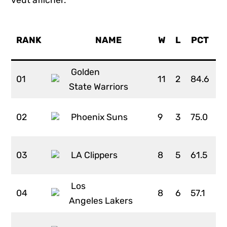
veut afficher.
RANK
NAME
W
L
PCT
G
Golden
01
11
2
84.6
0
State Warriors
02
Phoenix Suns
9
3
75.0
1.
03
LA Clippers
8
5
61.5
3
Los
04
8
6
57.1
3
Angeles Lakers