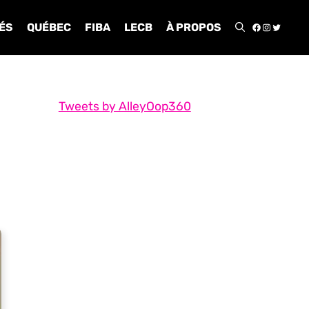
FACEBOO
INSTA
TWIT
ÉS
QUÉBEC
FIBA
LECB
À PROPOS
Tweets by AlleyOop360