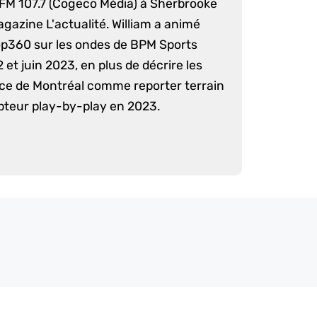
 FM 107.7 (Cogeco Média) à Sherbrooke
agazine L'actualité. William a animé
op360 sur les ondes de BPM Sports
 et juin 2023, en plus de décrire les
nce de Montréal comme reporter terrain
pteur play-by-play en 2023.