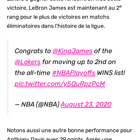
e
victoire, LeBron James est maintenant au 2
rang pour le plus de victoires en matchs
éliminatoires dans l’histoire de la ligue.
Congrats to
@KingJames
of the
@Lakers
for moving up to 2nd on
the all-time
#NBAPlayoffs
WINS list!
pic.twitter.com/y5QuRpzPcM
— NBA (@NBA)
August 23, 2020
Notons aussi une autre bonne performance pour
Anthony Davis avec 29 points. Après une