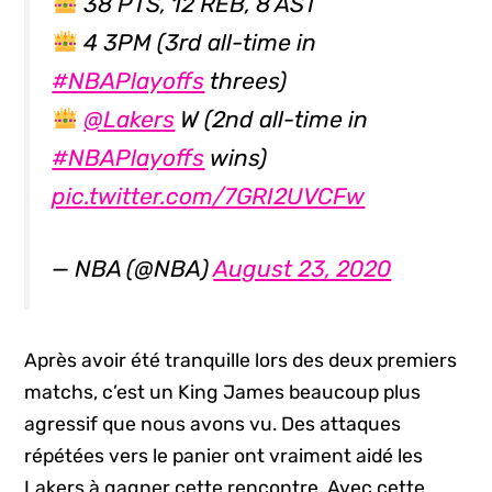
38 PTS, 12 REB, 8 AST
4 3PM (3rd all-time in
#NBAPlayoffs
threes)
@Lakers
W (2nd all-time in
#NBAPlayoffs
wins)
pic.twitter.com/7GRI2UVCFw
— NBA (@NBA)
August 23, 2020
Après avoir été tranquille lors des deux premiers
matchs, c’est un King James beaucoup plus
agressif que nous avons vu. Des attaques
répétées vers le panier ont vraiment aidé les
Lakers à gagner cette rencontre. Avec cette