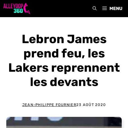
Aller
MENU
au
contenu
Lebron James
prend feu, les
Lakers reprennent
les devants
JEAN-PHILIPPE FOURNIER
23 AOÛT 2020