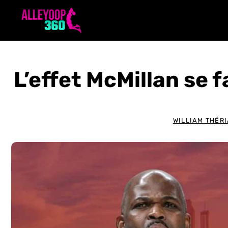
Aller
au
contenu
L’effet McMillan se f
WILLIAM THÉR