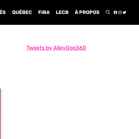
FACEBOO
INSTA
TWIT
ÉS
QUÉBEC
FIBA
LECB
À PROPOS
Tweets by AlleyOop360