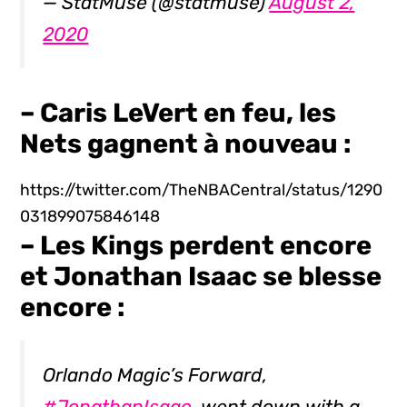
— StatMuse (@statmuse)
August 2,
2020
– Caris LeVert en feu, les
Nets gagnent à nouveau :
https://twitter.com/TheNBACentral/status/1290
031899075846148
– Les Kings perdent encore
et Jonathan Isaac se blesse
encore :
Orlando Magic’s Forward,
#JonathanIsaac
, went down with a