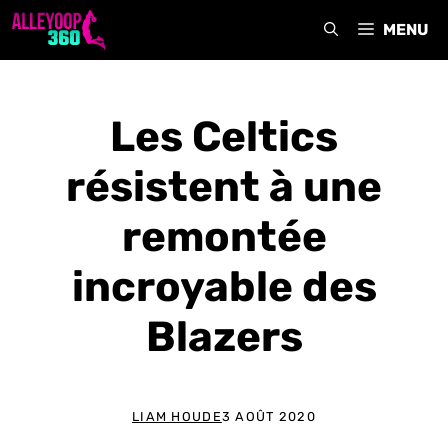
Aller
MENU
au
contenu
Les Celtics
résistent à une
remontée
incroyable des
Blazers
LIAM HOUDE
3 AOÛT 2020