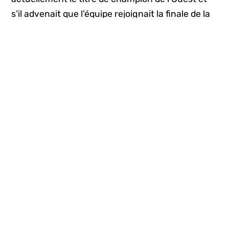
s’il advenait que l’équipe rejoignait la finale de la
NBA, sa participation pourrait être compromise,
puisque cette série ultime pourrait se terminer le
22 juillet – ou trop près de cette date pour
permettre à Booker de s’y rendre.
Pendant ce temps, au nord de la frontière,
l’équipe canadienne arrive justement à Victoria,
en Colombie-Britannique, pour disputer le
tournoi de qualifications en vue d’une place à
Tokyo. Un total de 14 joueurs est toujours parmi
l’alignement, mais l’effectif sera également
rogné à 12 hommes pour le lancement des
activités préparatoires.