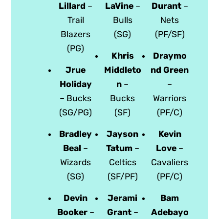
Lillard
–
LaVine
–
Durant
–
Trail
Bulls
Nets
Blazers
(SG)
(PF/SF)
(PG)
Khris
Draymo
Jrue
Middleto
nd Green
Holiday
n
–
–
– Bucks
Bucks
Warriors
(SG/PG)
(SF)
(PF/C)
Bradley
Jayson
Kevin
Beal
–
Tatum
–
Love
–
Wizards
Celtics
Cavaliers
(SG)
(SF/PF)
(PF/C)
Devin
Jerami
Bam
Booker
–
Grant
–
Adebayo