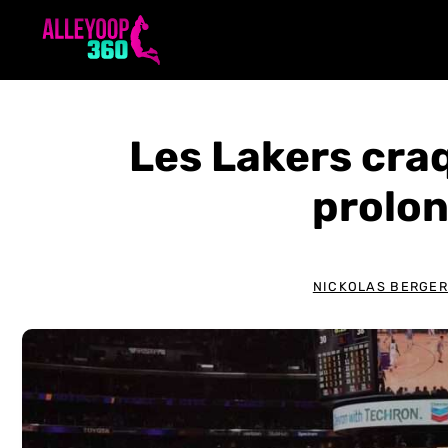
Aller
au
contenu
Les Lakers cra
prolo
NICKOLAS BERGE