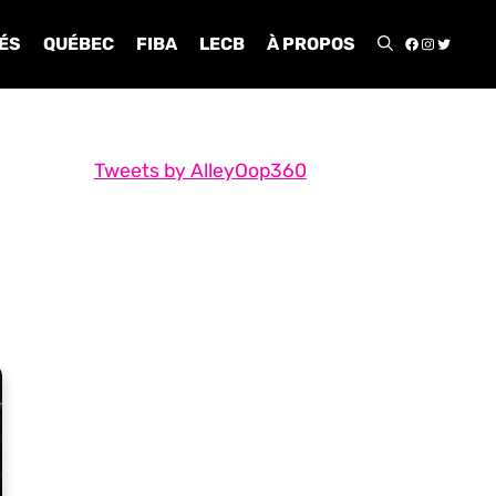
FACEBOO
INSTA
TWIT
ÉS
QUÉBEC
FIBA
LECB
À PROPOS
Tweets by AlleyOop360