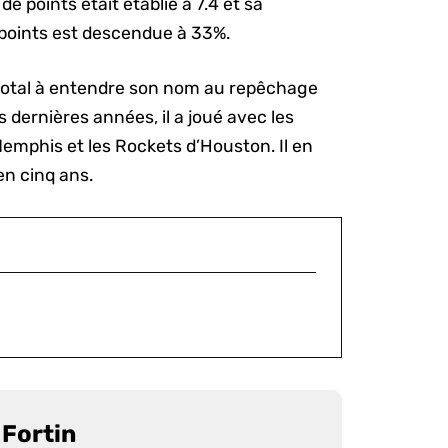
e points était établie à 7.4 et sa
points est descendue à 33%.
u total à entendre son nom au repêchage
 dernières années, il a joué avec les
Memphis et les Rockets d’Houston. Il en
n cinq ans.
Fortin