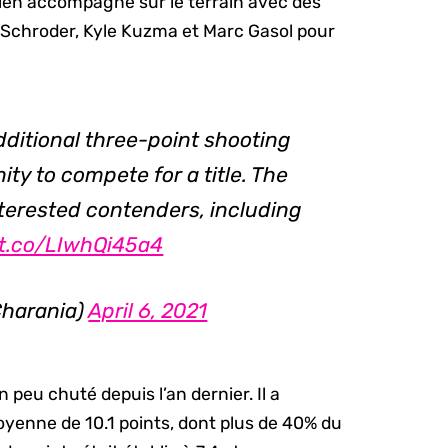
 bien accompagné sur le terrain avec des
Schroder, Kyle Kuzma et Marc Gasol pour
ditional three-point shooting
ty to compete for a title. The
terested contenders, including
/t.co/LIwhQi45a4
harania)
April 6, 2021
peu chuté depuis l’an dernier. Il a
yenne de 10.1 points, dont plus de 40% du