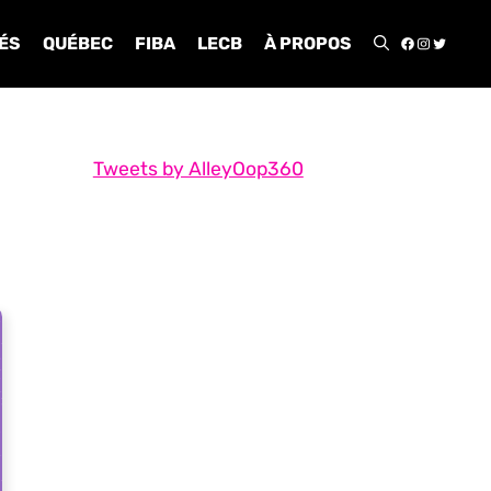
FACEBOO
INSTA
TWIT
ÉS
QUÉBEC
FIBA
LECB
À PROPOS
Tweets by AlleyOop360