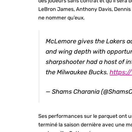
des joueurs sans contrat et qu’il sera
LeBron James, Anthony Davis, Dennis 
ne nommer qu’eux.
McLemore gives the Lakers ad
and wing depth with opportuni
sharpshooter had a host of in
the Milwaukee Bucks.
https:/
— Shams Charania (@ShamsC
Ses performances sur le parquet ont un 
terminé la saison dernière avec une mo