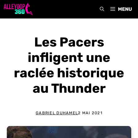
Aller
MENU
au
contenu
Les Pacers
infligent une
raclée historique
au Thunder
GABRIEL DUHAMEL
2 MAI 2021