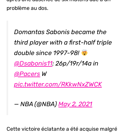
problème au dos.
Domantas Sabonis became the
third player with a first-half triple
double since 1997-98!
@Dsabonis11
: 26p/19r/14a in
@Pacers
W
pic.twitter.com/RKkwNxZWCK
— NBA (@NBA)
May 2, 2021
Cette victoire éclatante a été acquise malgré