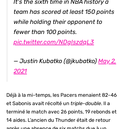
It's the sixth time in NBA history a
team has scored at least 150 points
while holding their opponent to
fewer than 100 points.
pic.twitter.com/NDgIszdqL3
— Justin Kubatko (@jkubatko)
May 2,
2021
Déjà à la mi-temps, les Pacers menaient 82-46
et Sabonis avait récolté un
triple-double
. Il a
terminé le match avec 26 points, 19 rebonds et
14 aides. L’ancien du Thunder était de retour
après une absence de six matchs due à un