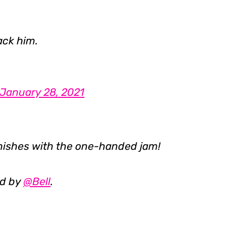
ack him.
January 28, 2021
nishes with the one-handed jam!
ed by
@Bell
.