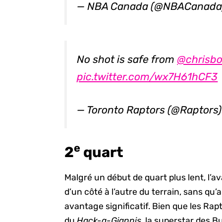
— NBA Canada (@NBACanad
No shot is safe from
@chrisb
pic.twitter.com/wx7H61hCF3
— Toronto Raptors (@Raptors
e
2
quart
Malgré un début de quart plus lent, l’
d’un côté à l’autre du terrain, sans q
avantage significatif. Bien que les Rap
du
Hack-a-Giannis
, la superstar des 