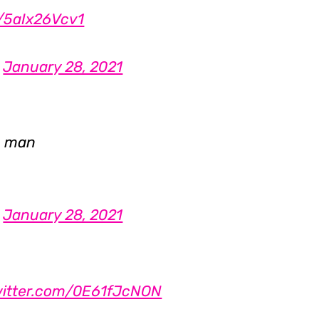
m/5aIx26Vcv1
)
January 28, 2021
l, man
)
January 28, 2021
witter.com/0E61fJcNON