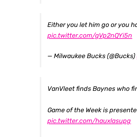
Either you let him go or you h
pic.twitter.com/gVp2nQYi5n
— Milwaukee Bucks (@Bucks)
VanVleet finds Baynes who fi
Game of the Week is present
pic.twitter.com/hauxlasupg