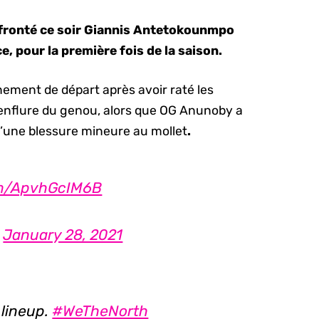
ffronté ce soir Giannis Antetokounmpo
e, pour la première fois de la saison.
gnement de départ après avoir raté les
enflure du genou, alors que OG Anunoby a
 d’une blessure mineure au mollet
.
com/ApvhGcIM6B
)
January 28, 2021
 lineup.
#WeTheNorth