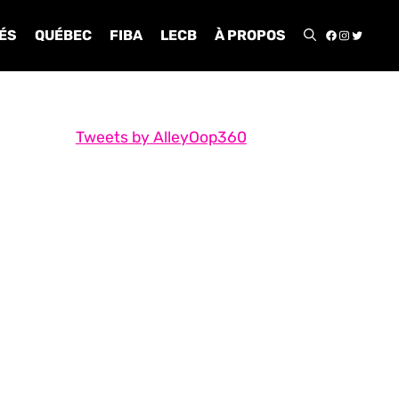
FACEBOO
INSTA
TWIT
ÉS
QUÉBEC
FIBA
LECB
À PROPOS
Tweets by AlleyOop360