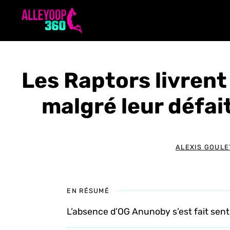
Aller
au
contenu
Les Raptors livren
malgré leur défai
ALEXIS GOULE
EN RÉSUMÉ
L’absence d’OG Anunoby s’est fait senti