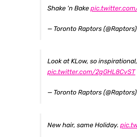
Shake 'n Bake
pic.twitter.co
— Toronto Raptors (@Raptors
Look at KLow, so inspirationa
pic.twitter.com/2gGHL8CvST
— Toronto Raptors (@Raptors
New hair, same Holiday.
pic.t