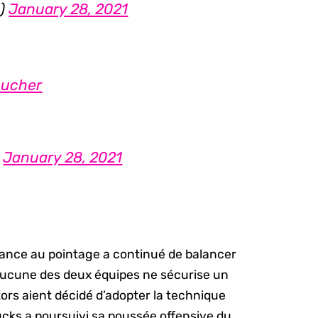
a)
January 28, 2021
oucher
)
January 28, 2021
avance au pointage a continué de balancer
u’aucune des deux équipes ne sécurise un
tors aient décidé d’adopter la technique
Bucks a poursuivi sa poussée offensive du