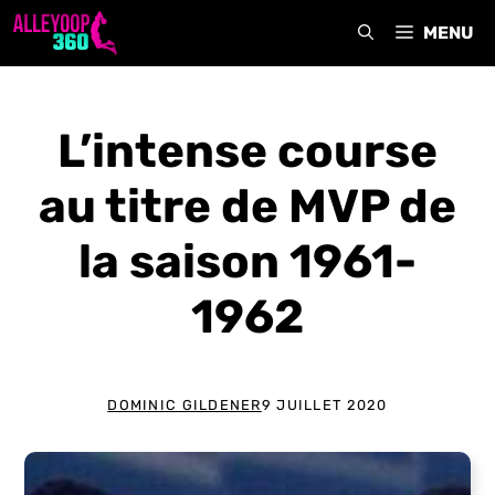
Aller
MENU
au
contenu
L’intense course
au titre de MVP de
la saison 1961-
1962
DOMINIC GILDENER
9 JUILLET 2020