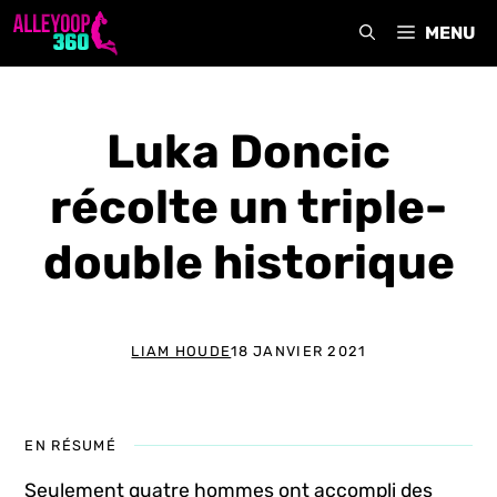
Aller
MENU
au
contenu
Luka Doncic
récolte un triple-
double historique
LIAM HOUDE
18 JANVIER 2021
EN RÉSUMÉ
Seulement quatre hommes ont accompli des