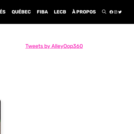
FACEBOO
INSTA
TWIT
ÉS
QUÉBEC
FIBA
LECB
À PROPOS
Tweets by AlleyOop360