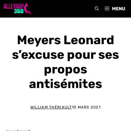
Aller
MENU
au
contenu
Meyers Leonard
s’excuse pour ses
propos
antisémites
WILLIAM THÉRIAULT
10 MARS 2021