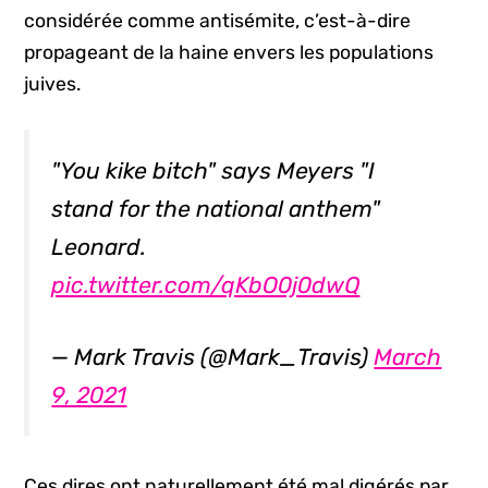
considérée comme antisémite, c’est-à-dire
propageant de la haine envers les populations
juives.
"You kike bitch" says Meyers "I
stand for the national anthem"
Leonard.
pic.twitter.com/qKbO0j0dwQ
— Mark Travis (@Mark_Travis)
March
9, 2021
Ces dires ont naturellement été mal digérés par