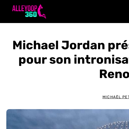
Aller
au
contenu
Michael Jordan pr
pour son intronisa
Ren
MICHAËL PE