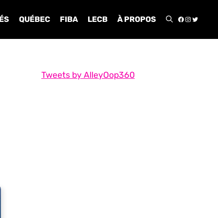
FACEBOO
INSTA
TWIT
ÉS
QUÉBEC
FIBA
LECB
À PROPOS
Tweets by AlleyOop360