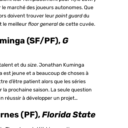
ter le marché des joueurs autonomes. Que
ors doivent trouver leur
point guard
du
t le meilleur
floor general
de cette cuvée.
minga (SF/PF),
G
talent et du
size
. Jonathan Kuminga
a est jeune et a beaucoup de choses à
re d’être patient alors que les séries
ur la prochaine saison. La seule question
fin réussir à développer un projet…
arnes (PF),
Florida State