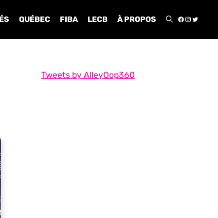
FACEBOO
INSTA
TWIT
ÉS
QUÉBEC
FIBA
LECB
À PROPOS
Tweets by AlleyOop360