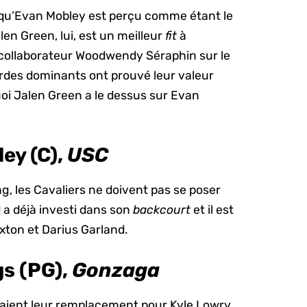
 qu’Evan Mobley est perçu comme étant le
en Green, lui, est un meilleur
fit
à
 collaborateur Woodwendy Séraphin sur le
ardes dominants ont prouvé leur valeur
uoi Jalen Green a le dessus sur Evan
ey (C),
USC
g, les Cavaliers ne doivent pas se poser
 a déjà investi dans son
backcourt
et il est
xton et Darius Garland.
s (PG),
Gonzaga
uraient leur remplacement pour Kyle Lowry