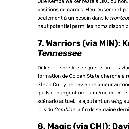
Que Kemba Walker reste à OKC ou non, 
positions de gardes. Heureusement po
seulement à un besoin dans le
frontco
haut potentiel parmi les noms disponib
7. Warriors (via MIN):
K
Tennessee
Difficile de prédire ce que feront les W
formation de Golden State cherche à r
Steph Curry ne devienne joueur autono
qu’ils échangent un ou même deux de le
scénario actuel, ils ajoutent un
wing
au
lors du
Combine
la fin de semaine dern
8. Magic
(via CHI)
:
Davi