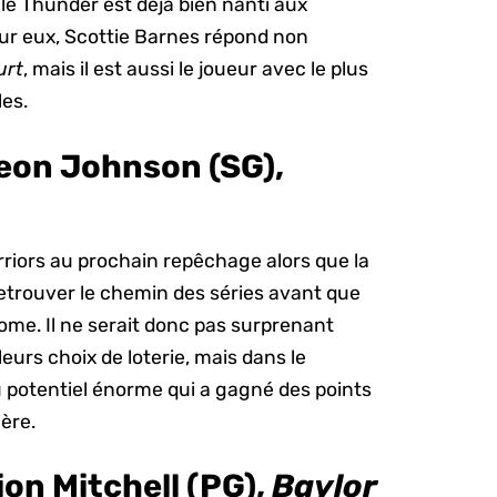
le Thunder est déjà bien nanti aux
ur eux, Scottie Barnes répond non
urt
, mais il est aussi le joueur avec le plus
les.
eon Johnson (SG),
arriors au prochain repêchage alors que la
etrouver le chemin des séries avant que
me. Il ne serait donc pas surprenant
urs choix de loterie, mais dans le
 potentiel énorme qui a gagné des points
ière.
on Mitchell (PG),
Baylor