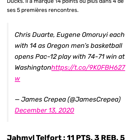
Ducks. Il a marqué 14 points ou plus dans 4 de
ses 5 premières rencontres.
Chris Duarte, Eugene Omoruyi each
with 14 as Oregon men’s basketball
opens Pac-12 play with 74-71 win at
Washington
https://t.co/9K0FBH627
w
— James Crepea (@JamesCrepea)
December 13, 2020
Jahmyl Telfort : 11 PTS, 3 REB, 5