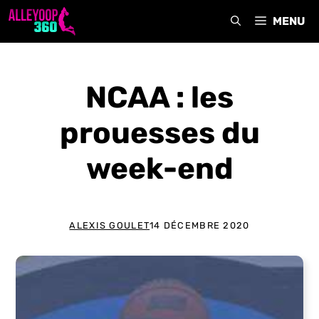
Aller
MENU
au
contenu
NCAA : les
prouesses du
week-end
ALEXIS GOULET
14 DÉCEMBRE 2020