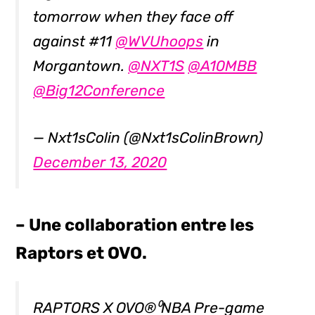
tomorrow when they face off
against #11
@WVUhoops
in
Morgantown.
@NXT1S
@A10MBB
@Big12Conference
— Nxt1sColin (@Nxt1sColinBrown)
December 13, 2020
– Une collaboration entre les
Raptors et OVO.
RAPTORS X OVO®⁰NBA Pre-game