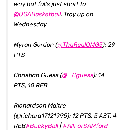
way but falls just short to
@UGABasketball
. Troy up on
Wednesday.
Myron Gordon (
@ThaRealOMG5
): 29
PTS
Christian Guess (
@_Cguess
): 14
PTS, 10 REB
Richardson Maitre
(@richard17121995): 12 PTS, 5 AST, 4
REB
#BuckyBall
|
#AllForSAMford