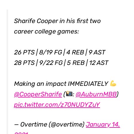
Sharife Cooper in his first two
career college games:
26 PTS | 8/19 FG | 4 REB | 9 AST
28 PTS | 9/22 FG | 5 REB | 12 AST
Making an impact IMMEDIATELY
@CooperSharife
(
:
@AuburnMBB
)
pic.twitter.com/z70NUDYZuY
— Overtime (@overtime)
January 14,