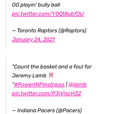
OG playin' bully ball
pic.twitter.com/Y0Qt8ubfOU
— Toronto Raptors (@Raptors)
January 24, 2021
"Count the basket and a foul for
Jeremy Lamb
"
#PowerINPinstripes
|
@jlamb
pic.twitter.com/P3jViscH32
— Indiana Pacers (@Pacers)