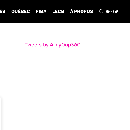
FACEBOO
INSTA
TWIT
ÉS
QUÉBEC
FIBA
LECB
À PROPOS
Tweets by AlleyOop360