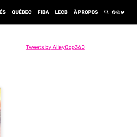
FACEBOO
INSTA
TWIT
ÉS
QUÉBEC
FIBA
LECB
À PROPOS
Tweets by AlleyOop360