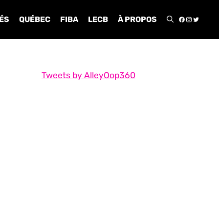
FACEBOO
INSTA
TWIT
ÉS
QUÉBEC
FIBA
LECB
À PROPOS
Tweets by AlleyOop360