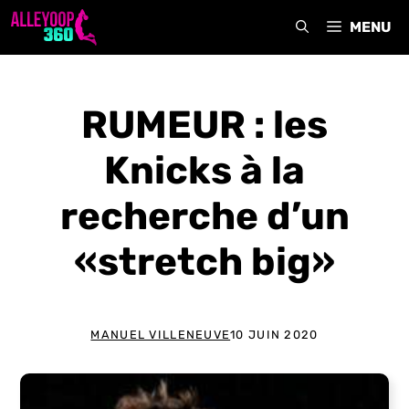
Aller
MENU
au
contenu
RUMEUR : les
Knicks à la
recherche d’un
«stretch big»
MANUEL VILLENEUVE
10 JUIN 2020