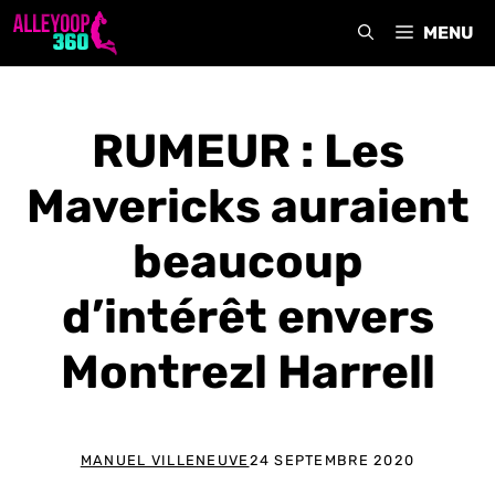
Aller
MENU
au
contenu
RUMEUR : Les
Mavericks auraient
beaucoup
d’intérêt envers
Montrezl Harrell
MANUEL VILLENEUVE
24 SEPTEMBRE 2020