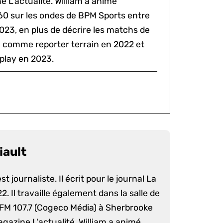
 L'actualité. William a animé
60 sur les ondes de BPM Sports entre
2023, en plus de décrire les matchs de
al comme reporter terrain en 2022 et
play en 2023.
iault
st journaliste. Il écrit pour le journal La
. Il travaille également dans la salle de
 FM 107.7 (Cogeco Média) à Sherbrooke
agazine L'actualité. William a animé