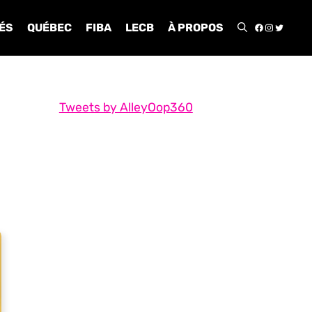
FACEBOO
INSTA
TWIT
ÉS
QUÉBEC
FIBA
LECB
À PROPOS
Tweets by AlleyOop360