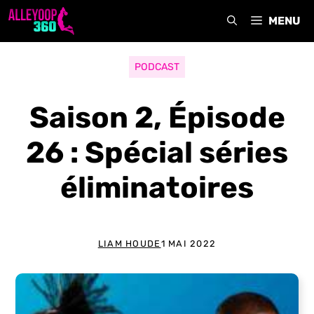
Aller
MENU
au
contenu
PODCAST
Saison 2, Épisode
26 : Spécial séries
éliminatoires
LIAM HOUDE
1 MAI 2022