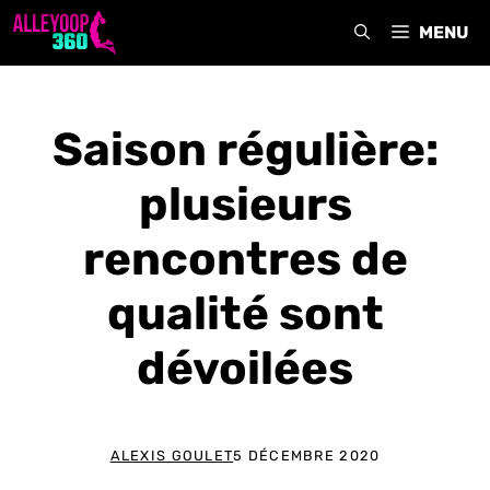
Aller
MENU
au
contenu
Saison régulière:
plusieurs
rencontres de
qualité sont
dévoilées
ALEXIS GOULET
5 DÉCEMBRE 2020