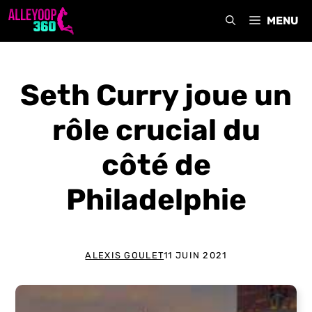
Aller
MENU
au
contenu
Seth Curry joue un
rôle crucial du
côté de
Philadelphie
ALEXIS GOULET
11 JUIN 2021