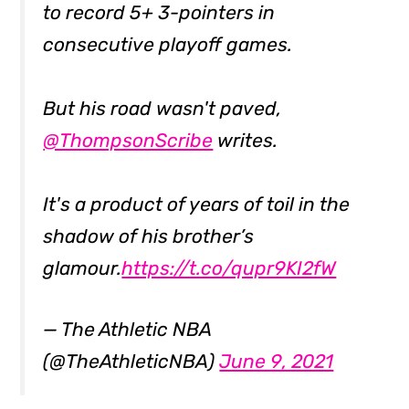
to record 5+ 3-pointers in
consecutive playoff games.
But his road wasn't paved,
@ThompsonScribe
writes.
It's a product of years of toil in the
shadow of his brother’s
glamour.
https://t.co/qupr9KI2fW
— The Athletic NBA
(@TheAthleticNBA)
June 9, 2021