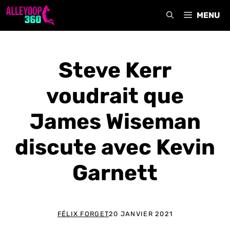
Aller
MENU
au
contenu
Steve Kerr
voudrait que
James Wiseman
discute avec Kevin
Garnett
FÉLIX FORGET
20 JANVIER 2021