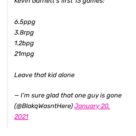
Kevin Garnett's first 13 games:
6.5ppg
3.8rpg
1.2bpg
21mpg
Leave that kid alone
— I'm sure glad that one guy is gone
(@BlakqWasntHere)
January 20,
2021