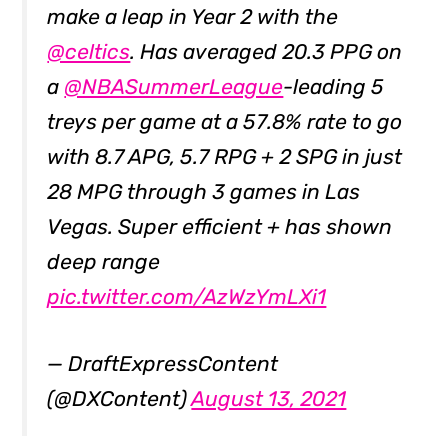
make a leap in Year 2 with the
@celtics
. Has averaged 20.3 PPG on
a
@NBASummerLeague
-leading 5
treys per game at a 57.8% rate to go
with 8.7 APG, 5.7 RPG + 2 SPG in just
28 MPG through 3 games in Las
Vegas. Super efficient + has shown
deep range
pic.twitter.com/AzWzYmLXi1
— DraftExpressContent
(@DXContent)
August 13, 2021