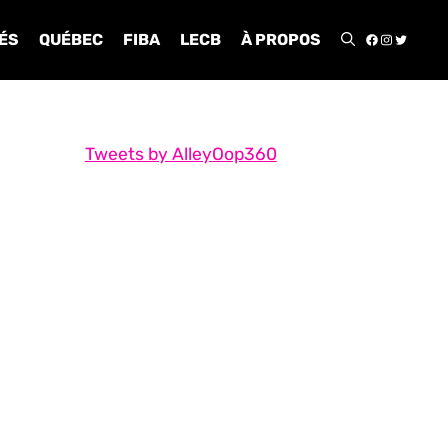
FACEBOO
INSTA
TWIT
ÉS
QUÉBEC
FIBA
LECB
À PROPOS
Tweets by AlleyOop360