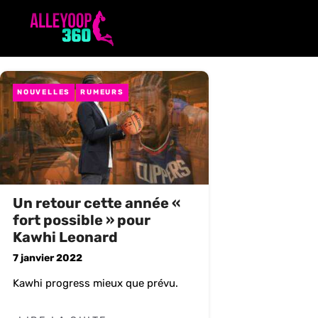
Aller
au
contenu
NOUVELLES
RUMEURS
Un retour cette année «
fort possible » pour
Kawhi Leonard
7 janvier 2022
Kawhi progress mieux que prévu.