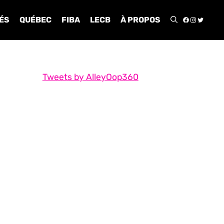
FACEBOO
INSTA
TWIT
ÉS
QUÉBEC
FIBA
LECB
À PROPOS
Tweets by AlleyOop360