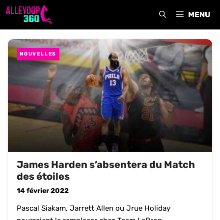
Aller
MENU
au
contenu
NOUVELLES
James Harden s’absentera du Match
des étoiles
14 février 2022
Pascal Siakam, Jarrett Allen ou Jrue Holiday