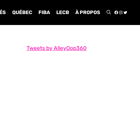
FACEBOO
INSTA
TWIT
ÉS
QUÉBEC
FIBA
LECB
À PROPOS
Tweets by AlleyOop360