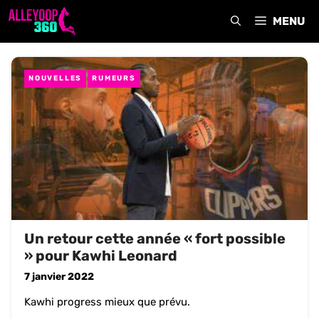
Aller
MENU
au
contenu
NOUVELLES
RUMEURS
Un retour cette année « fort possible
» pour Kawhi Leonard
7 janvier 2022
Kawhi progress mieux que prévu.