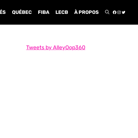
FACEBOO
INSTA
TWIT
ÉS
QUÉBEC
FIBA
LECB
À PROPOS
Tweets by AlleyOop360