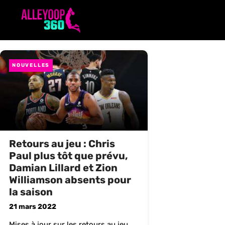
Aller
au
contenu
NOUVELLES
Retours au jeu : Chris
Paul plus tôt que prévu,
Damian Lillard et Zion
Williamson absents pour
la saison
21 mars 2022
Mises à jour sur les retours au jeu