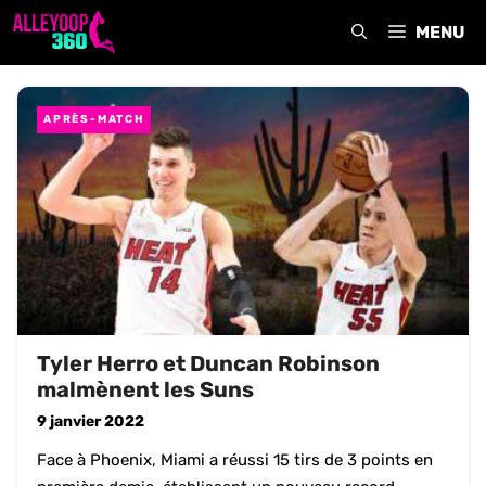
Aller
MENU
au
contenu
APRÈS-MATCH
Tyler Herro et Duncan Robinson
malmènent les Suns
9 janvier 2022
Face à Phoenix, Miami a réussi 15 tirs de 3 points en