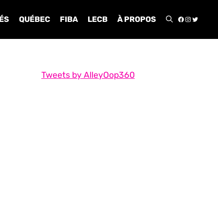
FACEBOO
INSTA
TWIT
ÉS
QUÉBEC
FIBA
LECB
À PROPOS
Tweets by AlleyOop360