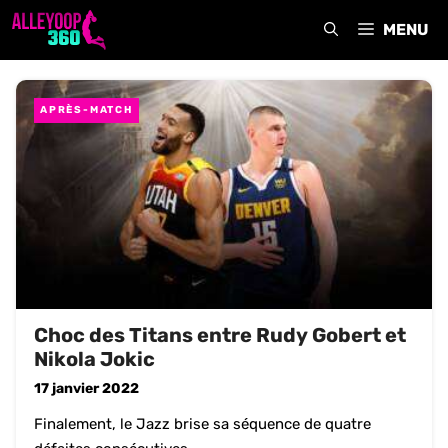
Aller
MENU
au
contenu
APRÈS-MATCH
Choc des Titans entre Rudy Gobert et
Nikola Jokic
17 janvier 2022
Finalement, le Jazz brise sa séquence de quatre