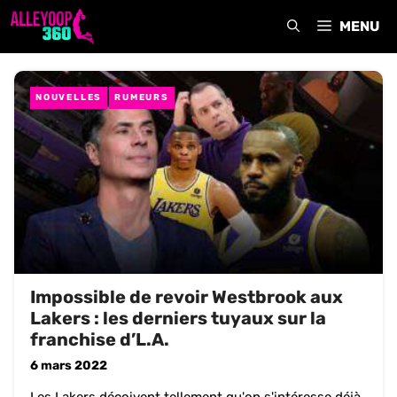
Aller
MENU
au
contenu
NOUVELLES
RUMEURS
Impossible de revoir Westbrook aux
Lakers : les derniers tuyaux sur la
franchise d’L.A.
6 mars 2022