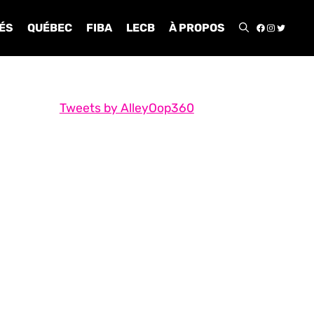
FACEBOO
INSTA
TWIT
ÉS
QUÉBEC
FIBA
LECB
À PROPOS
Tweets by AlleyOop360