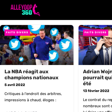
Aller
au
contenu
FAITS DIVERS
FAITS DIVERS
La NBA réagit aux
Adrian Woj
champions nationaux
pourrait qu
été
5 avril 2022
13 février 2022
Critiques à l'endroit des arbitres,
Le contrat du rep
impressions à chaud, éloges :
nombreux sont c