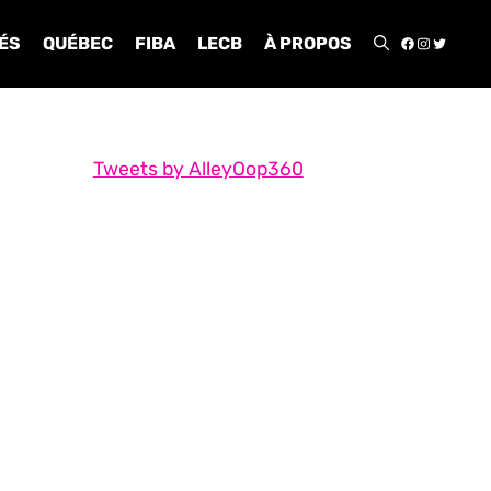
FACEBOO
INSTA
TWIT
ÉS
QUÉBEC
FIBA
LECB
À PROPOS
Tweets by AlleyOop360