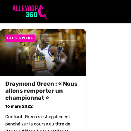
Aller
au
contenu
FAITS DIVERS
Draymond Green : « Nous
allons remporter un
championnat »
16 mars 2022
Confiant, Green s'est également
penché sur la course au titre de