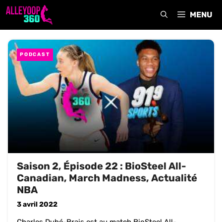
Aller
MENU
au
contenu
PODCAST
Saison 2, Épisode 22 : BioSteel All-
Canadian, March Madness, Actualité
NBA
3 avril 2022