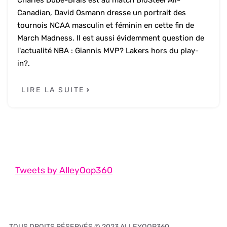
Charles Dubé-Brais est au match BioSteel All-
Canadian, David Osmann dresse un portrait des
tournois NCAA masculin et féminin en cette fin de
March Madness. Il est aussi évidemment question de
l'actualité NBA : Giannis MVP? Lakers hors du play-
in?.
LIRE LA SUITE
Tweets by AlleyOop360
TOUS DROITS RÉSERVÉS © 2023 ALLEYOOP360