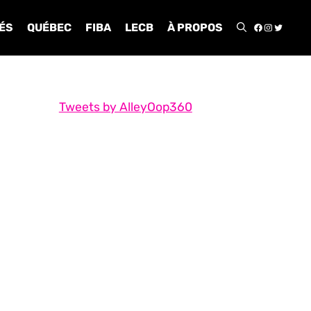
FACEBOO
INSTA
TWIT
ÉS
QUÉBEC
FIBA
LECB
À PROPOS
Tweets by AlleyOop360