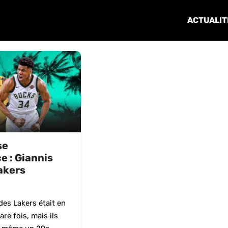
ACTUALIT
se
 : Giannis
Lakers
des Lakers était en
re fois, mais ils