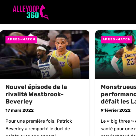
Aller
au
contenu
APRÈS-MATCH
APRÈS-MATCH
Nouvel épisode de la
Monstrueu
rivalité Westbrook-
performance
Beverley
défait les 
17 mars 2022
9 février 2022
Pour une première fois, Patrick
Le « big three » 
Beverley a remporté le duel de
santé pour une ra