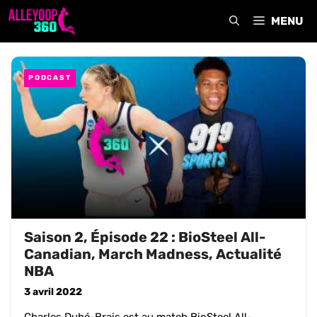
Aller
MENU
au
contenu
PODCAST
Saison 2, Épisode 22 : BioSteel All-
Canadian, March Madness, Actualité
NBA
3 avril 2022