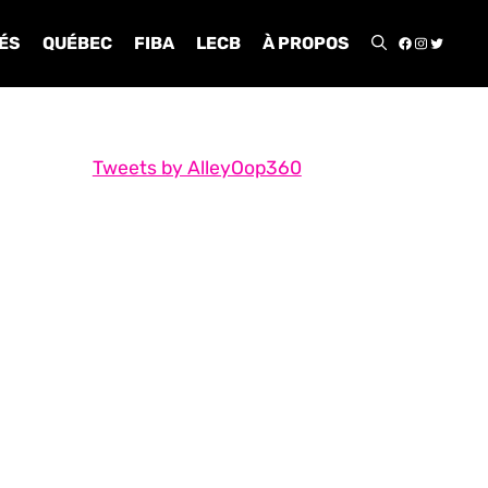
FACEBOO
INSTA
TWIT
ÉS
QUÉBEC
FIBA
LECB
À PROPOS
Tweets by AlleyOop360