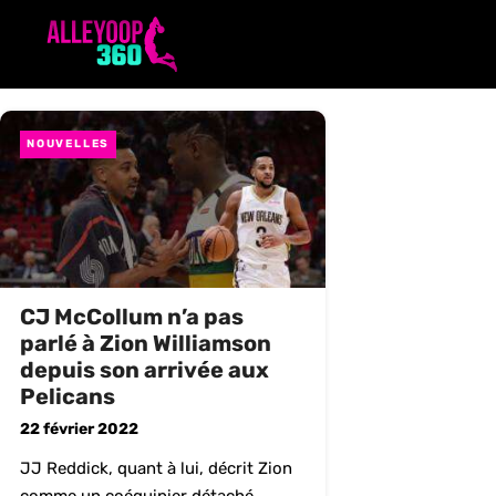
Aller
au
contenu
NOUVELLES
CJ McCollum n’a pas
parlé à Zion Williamson
depuis son arrivée aux
Pelicans
22 février 2022
JJ Reddick, quant à lui, décrit Zion