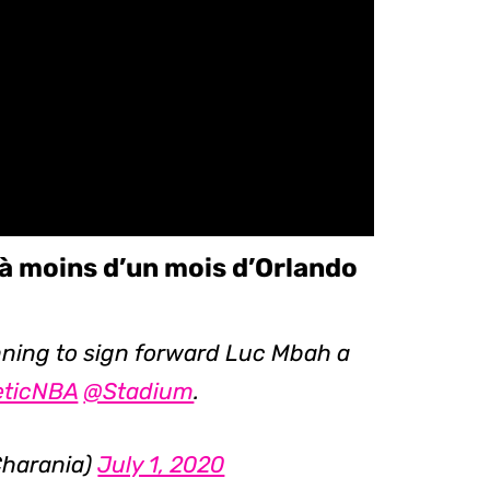
à moins d’un mois d’Orlando
ning to sign forward Luc Mbah a
eticNBA
@Stadium
.
harania)
July 1, 2020