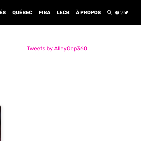
FACEBOO
INSTA
TWIT
ÉS
QUÉBEC
FIBA
LECB
À PROPOS
Tweets by AlleyOop360