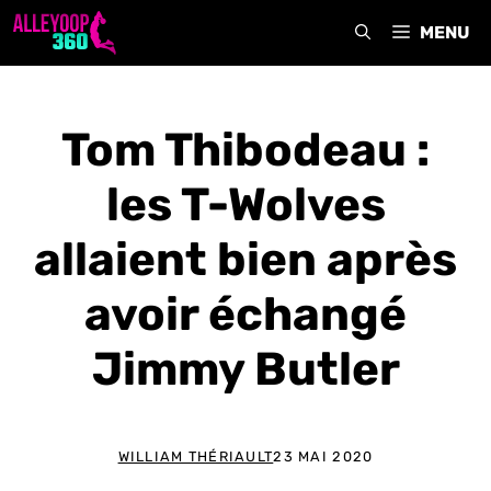
Aller
MENU
au
contenu
Tom Thibodeau :
les T-Wolves
allaient bien après
avoir échangé
Jimmy Butler
WILLIAM THÉRIAULT
23 MAI 2020