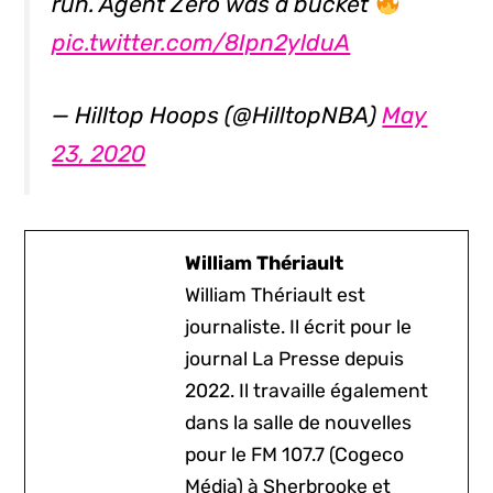
run. Agent Zero was a bucket
pic.twitter.com/8Ipn2ylduA
— Hilltop Hoops (@HilltopNBA)
May
23, 2020
William Thériault
William Thériault est
journaliste. Il écrit pour le
journal La Presse depuis
2022. Il travaille également
dans la salle de nouvelles
pour le FM 107.7 (Cogeco
Média) à Sherbrooke et